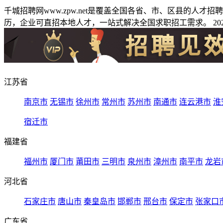
千城招聘网www.zpw.net是覆盖全国各省、市、区县的人
历，企业可直招本地人才，一站式解决全国求职招工需求。 2026
江苏省
南京市
无锡市
徐州市
常州市
苏州市
南通市
连云港市
淮
宿迁市
福建省
福州市
厦门市
莆田市
三明市
泉州市
漳州市
南平市
龙岩
河北省
石家庄市
唐山市
秦皇岛市
邯郸市
邢台市
保定市
张家口
广东省