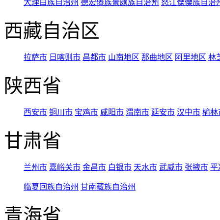
大理白族自治州
德宏傣族景颇族自治州
怒江傈僳族自治
西藏自治区
拉萨市
日喀则市
昌都市
山南地区
那曲地区
阿里地区
林
陕西省
西安市
铜川市
宝鸡市
咸阳市
渭南市
延安市
汉中市
榆林
甘肃省
兰州市
嘉峪关市
金昌市
白银市
天水市
武威市
张掖市
平
临夏回族自治州
甘南藏族自治州
青海省