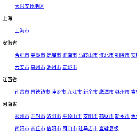
大兴安岭地区
上海
上海市
安徽省
合肥市
芜湖市
蚌埠市
淮南市
马鞍山市
淮北市
铜陵市
安
六安市
亳州市
池州市
宣城市
江西省
南昌市
景德镇市
萍乡市
九江市
新余市
鹰潭市
赣州市
吉
河南省
郑州市
开封市
洛阳市
平顶山市
安阳市
鹤壁市
新乡市
焦
南阳市
商丘市
信阳市
周口市
驻马店市
直辖县级