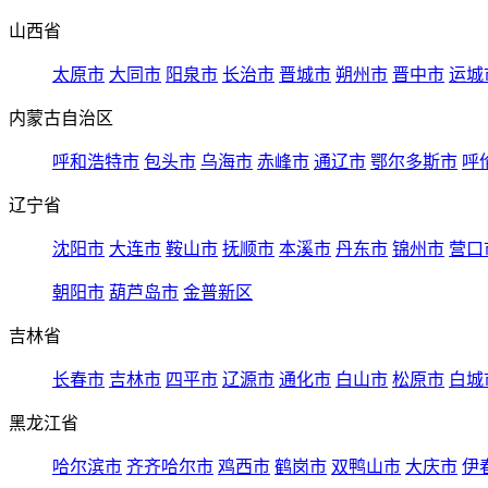
山西省
太原市
大同市
阳泉市
长治市
晋城市
朔州市
晋中市
运城
内蒙古自治区
呼和浩特市
包头市
乌海市
赤峰市
通辽市
鄂尔多斯市
呼
辽宁省
沈阳市
大连市
鞍山市
抚顺市
本溪市
丹东市
锦州市
营口
朝阳市
葫芦岛市
金普新区
吉林省
长春市
吉林市
四平市
辽源市
通化市
白山市
松原市
白城
黑龙江省
哈尔滨市
齐齐哈尔市
鸡西市
鹤岗市
双鸭山市
大庆市
伊