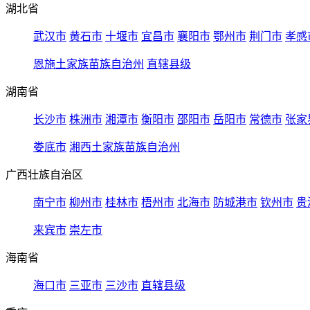
湖北省
武汉市
黄石市
十堰市
宜昌市
襄阳市
鄂州市
荆门市
孝感
恩施土家族苗族自治州
直辖县级
湖南省
长沙市
株洲市
湘潭市
衡阳市
邵阳市
岳阳市
常德市
张家
娄底市
湘西土家族苗族自治州
广西壮族自治区
南宁市
柳州市
桂林市
梧州市
北海市
防城港市
钦州市
贵
来宾市
崇左市
海南省
海口市
三亚市
三沙市
直辖县级