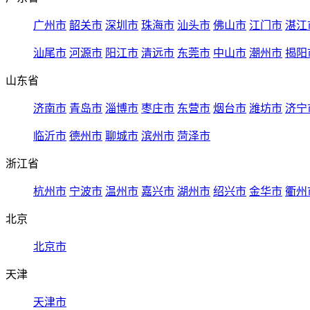
广州市
韶关市
深圳市
珠海市
汕头市
佛山市
江门市
湛江
汕尾市
河源市
阳江市
清远市
东莞市
中山市
潮州市
揭阳
山东省
济南市
青岛市
淄博市
枣庄市
东营市
烟台市
潍坊市
济宁
临沂市
德州市
聊城市
滨州市
菏泽市
浙江省
杭州市
宁波市
温州市
嘉兴市
湖州市
绍兴市
金华市
衢州
北京
北京市
天津
天津市