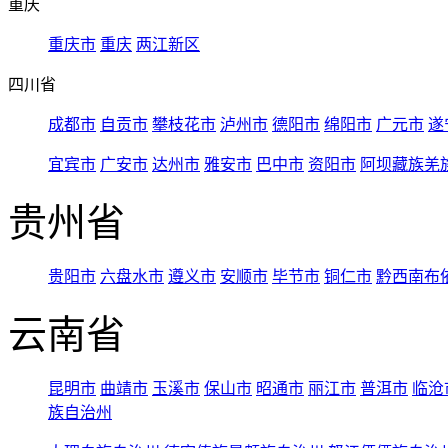
重庆
重庆市
重庆
两江新区
四川省
成都市
自贡市
攀枝花市
泸州市
德阳市
绵阳市
广元市
遂
宜宾市
广安市
达州市
雅安市
巴中市
资阳市
阿坝藏族羌
贵州省
贵阳市
六盘水市
遵义市
安顺市
毕节市
铜仁市
黔西南布
云南省
昆明市
曲靖市
玉溪市
保山市
昭通市
丽江市
普洱市
临沧
族自治州