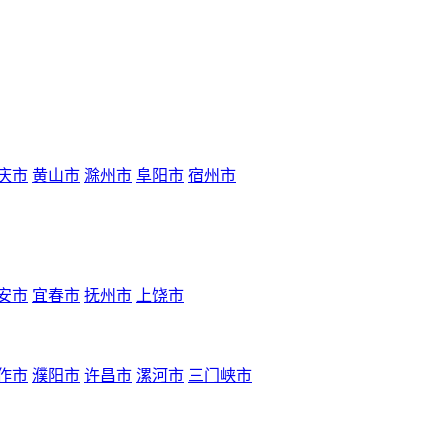
庆市
黄山市
滁州市
阜阳市
宿州市
安市
宜春市
抚州市
上饶市
作市
濮阳市
许昌市
漯河市
三门峡市