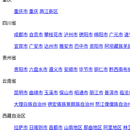
重庆市
重庆
两江新区
四川省
成都市
自贡市
攀枝花市
泸州市
德阳市
绵阳市
广元市
遂
宜宾市
广安市
达州市
雅安市
巴中市
资阳市
阿坝藏族羌
贵州省
贵阳市
六盘水市
遵义市
安顺市
毕节市
铜仁市
黔西南布
云南省
昆明市
曲靖市
玉溪市
保山市
昭通市
丽江市
普洱市
临沧
大理白族自治州
德宏傣族景颇族自治州
怒江傈僳族自治
西藏自治区
拉萨市
日喀则市
昌都市
山南地区
那曲地区
阿里地区
林