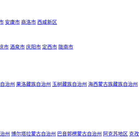
市
安康市
商洛市
西咸新区
凉市
酒泉市
庆阳市
定西市
陇南市
自治州
果洛藏族自治州
玉树藏族自治州
海西蒙古族藏族自治州
治州
博尔塔拉蒙古自治州
巴音郭楞蒙古自治州
阿克苏地区
克孜