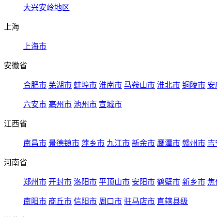
大兴安岭地区
上海
上海市
安徽省
合肥市
芜湖市
蚌埠市
淮南市
马鞍山市
淮北市
铜陵市
安
六安市
亳州市
池州市
宣城市
江西省
南昌市
景德镇市
萍乡市
九江市
新余市
鹰潭市
赣州市
吉
河南省
郑州市
开封市
洛阳市
平顶山市
安阳市
鹤壁市
新乡市
焦
南阳市
商丘市
信阳市
周口市
驻马店市
直辖县级