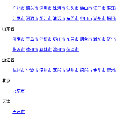
广州市
韶关市
深圳市
珠海市
汕头市
佛山市
江门市
湛江
汕尾市
河源市
阳江市
清远市
东莞市
中山市
潮州市
揭阳
山东省
济南市
青岛市
淄博市
枣庄市
东营市
烟台市
潍坊市
济宁
临沂市
德州市
聊城市
滨州市
菏泽市
浙江省
杭州市
宁波市
温州市
嘉兴市
湖州市
绍兴市
金华市
衢州
北京
北京市
天津
天津市