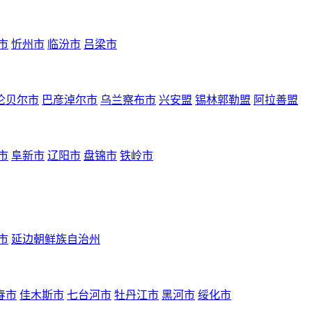
市
忻州市
临汾市
吕梁市
伦贝尔市
巴彦淖尔市
乌兰察布市
兴安盟
锡林郭勒盟
阿拉善盟
市
阜新市
辽阳市
盘锦市
铁岭市
市
延边朝鲜族自治州
春市
佳木斯市
七台河市
牡丹江市
黑河市
绥化市