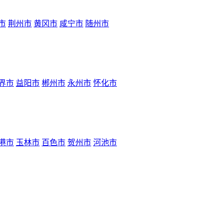
市
荆州市
黄冈市
咸宁市
随州市
界市
益阳市
郴州市
永州市
怀化市
港市
玉林市
百色市
贺州市
河池市