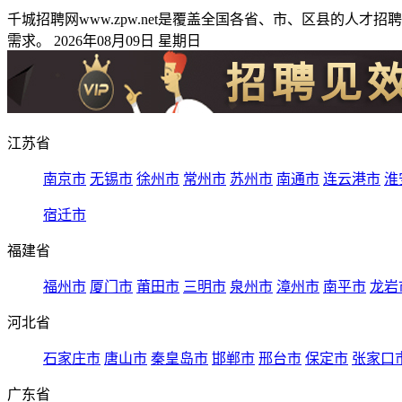
千城招聘网www.zpw.net是覆盖全国各省、市、区县的
需求。 2026年08月09日 星期日
江苏省
南京市
无锡市
徐州市
常州市
苏州市
南通市
连云港市
淮
宿迁市
福建省
福州市
厦门市
莆田市
三明市
泉州市
漳州市
南平市
龙岩
河北省
石家庄市
唐山市
秦皇岛市
邯郸市
邢台市
保定市
张家口
广东省