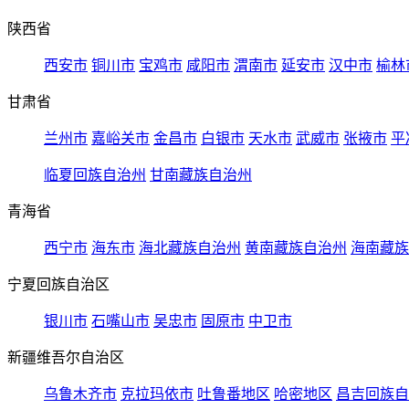
陕西省
西安市
铜川市
宝鸡市
咸阳市
渭南市
延安市
汉中市
榆林
甘肃省
兰州市
嘉峪关市
金昌市
白银市
天水市
武威市
张掖市
平
临夏回族自治州
甘南藏族自治州
青海省
西宁市
海东市
海北藏族自治州
黄南藏族自治州
海南藏族
宁夏回族自治区
银川市
石嘴山市
吴忠市
固原市
中卫市
新疆维吾尔自治区
乌鲁木齐市
克拉玛依市
吐鲁番地区
哈密地区
昌吉回族自