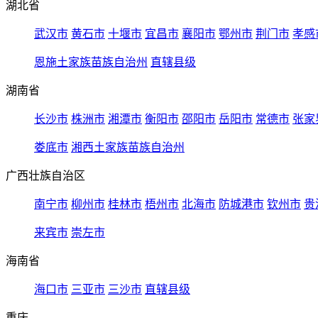
湖北省
武汉市
黄石市
十堰市
宜昌市
襄阳市
鄂州市
荆门市
孝感
恩施土家族苗族自治州
直辖县级
湖南省
长沙市
株洲市
湘潭市
衡阳市
邵阳市
岳阳市
常德市
张家
娄底市
湘西土家族苗族自治州
广西壮族自治区
南宁市
柳州市
桂林市
梧州市
北海市
防城港市
钦州市
贵
来宾市
崇左市
海南省
海口市
三亚市
三沙市
直辖县级
重庆