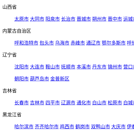
山西省
太原市
大同市
阳泉市
长治市
晋城市
朔州市
晋中市
运城
内蒙古自治区
呼和浩特市
包头市
乌海市
赤峰市
通辽市
鄂尔多斯市
呼
辽宁省
沈阳市
大连市
鞍山市
抚顺市
本溪市
丹东市
锦州市
营口
朝阳市
葫芦岛市
金普新区
吉林省
长春市
吉林市
四平市
辽源市
通化市
白山市
松原市
白城
黑龙江省
哈尔滨市
齐齐哈尔市
鸡西市
鹤岗市
双鸭山市
大庆市
伊