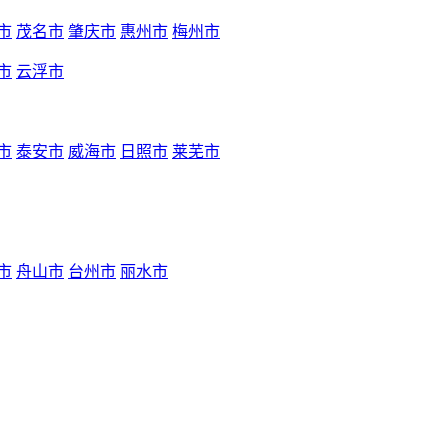
市
茂名市
肇庆市
惠州市
梅州市
市
云浮市
市
泰安市
威海市
日照市
莱芜市
市
舟山市
台州市
丽水市