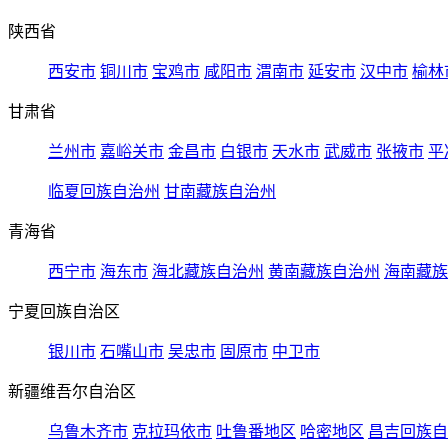
陕西省
西安市
铜川市
宝鸡市
咸阳市
渭南市
延安市
汉中市
榆林
甘肃省
兰州市
嘉峪关市
金昌市
白银市
天水市
武威市
张掖市
平
临夏回族自治州
甘南藏族自治州
青海省
西宁市
海东市
海北藏族自治州
黄南藏族自治州
海南藏族
宁夏回族自治区
银川市
石嘴山市
吴忠市
固原市
中卫市
新疆维吾尔自治区
乌鲁木齐市
克拉玛依市
吐鲁番地区
哈密地区
昌吉回族自