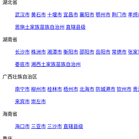
湖北省
武汉市
黄石市
十堰市
宜昌市
襄阳市
鄂州市
荆门市
孝感
恩施土家族苗族自治州
直辖县级
湖南省
长沙市
株洲市
湘潭市
衡阳市
邵阳市
岳阳市
常德市
张家
娄底市
湘西土家族苗族自治州
广西壮族自治区
南宁市
柳州市
桂林市
梧州市
北海市
防城港市
钦州市
贵
来宾市
崇左市
海南省
海口市
三亚市
三沙市
直辖县级
重庆