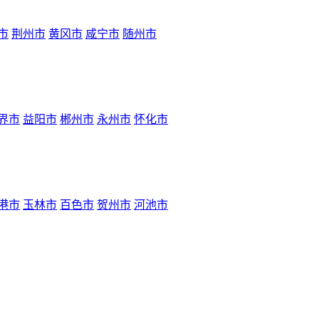
市
荆州市
黄冈市
咸宁市
随州市
界市
益阳市
郴州市
永州市
怀化市
港市
玉林市
百色市
贺州市
河池市