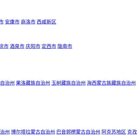
市
安康市
商洛市
西咸新区
凉市
酒泉市
庆阳市
定西市
陇南市
自治州
果洛藏族自治州
玉树藏族自治州
海西蒙古族藏族自治州
治州
博尔塔拉蒙古自治州
巴音郭楞蒙古自治州
阿克苏地区
克孜