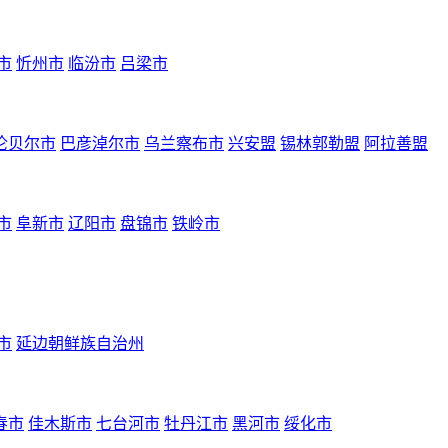
市
忻州市
临汾市
吕梁市
伦贝尔市
巴彦淖尔市
乌兰察布市
兴安盟
锡林郭勒盟
阿拉善盟
市
阜新市
辽阳市
盘锦市
铁岭市
市
延边朝鲜族自治州
春市
佳木斯市
七台河市
牡丹江市
黑河市
绥化市