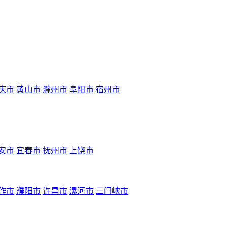
庆市
黄山市
滁州市
阜阳市
宿州市
安市
宜春市
抚州市
上饶市
作市
濮阳市
许昌市
漯河市
三门峡市