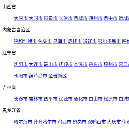
山西省
太原市
大同市
阳泉市
长治市
晋城市
朔州市
晋中市
运城
内蒙古自治区
呼和浩特市
包头市
乌海市
赤峰市
通辽市
鄂尔多斯市
呼
辽宁省
沈阳市
大连市
鞍山市
抚顺市
本溪市
丹东市
锦州市
营口
朝阳市
葫芦岛市
金普新区
吉林省
长春市
吉林市
四平市
辽源市
通化市
白山市
松原市
白城
黑龙江省
哈尔滨市
齐齐哈尔市
鸡西市
鹤岗市
双鸭山市
大庆市
伊