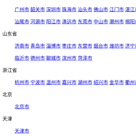
广州市
韶关市
深圳市
珠海市
汕头市
佛山市
江门市
湛江
汕尾市
河源市
阳江市
清远市
东莞市
中山市
潮州市
揭阳
山东省
济南市
青岛市
淄博市
枣庄市
东营市
烟台市
潍坊市
济宁
临沂市
德州市
聊城市
滨州市
菏泽市
浙江省
杭州市
宁波市
温州市
嘉兴市
湖州市
绍兴市
金华市
衢州
北京
北京市
天津
天津市