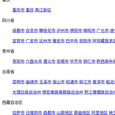
重庆市
重庆
两江新区
四川省
成都市
自贡市
攀枝花市
泸州市
德阳市
绵阳市
广元市
遂
宜宾市
广安市
达州市
雅安市
巴中市
资阳市
阿坝藏族羌
贵州省
贵阳市
六盘水市
遵义市
安顺市
毕节市
铜仁市
黔西南布
云南省
昆明市
曲靖市
玉溪市
保山市
昭通市
丽江市
普洱市
临沧
大理白族自治州
德宏傣族景颇族自治州
怒江傈僳族自治
西藏自治区
拉萨市
日喀则市
昌都市
山南地区
那曲地区
阿里地区
林