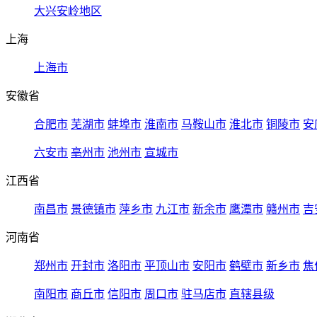
大兴安岭地区
上海
上海市
安徽省
合肥市
芜湖市
蚌埠市
淮南市
马鞍山市
淮北市
铜陵市
安
六安市
亳州市
池州市
宣城市
江西省
南昌市
景德镇市
萍乡市
九江市
新余市
鹰潭市
赣州市
吉
河南省
郑州市
开封市
洛阳市
平顶山市
安阳市
鹤壁市
新乡市
焦
南阳市
商丘市
信阳市
周口市
驻马店市
直辖县级