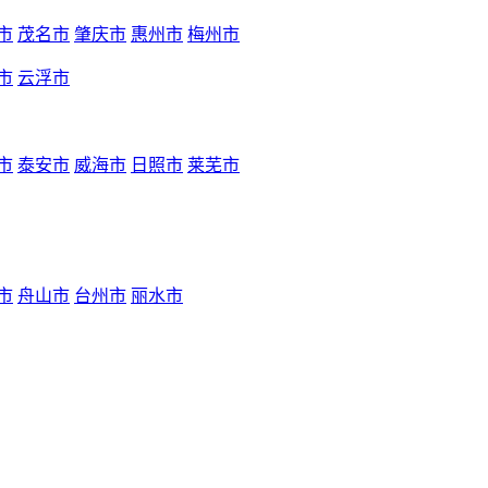
市
茂名市
肇庆市
惠州市
梅州市
市
云浮市
市
泰安市
威海市
日照市
莱芜市
市
舟山市
台州市
丽水市