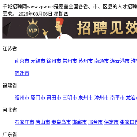
千城招聘网www.zpw.net是覆盖全国各省、市、区县的
需求。 2026年08月06日 星期四
江苏省
南京市
无锡市
徐州市
常州市
苏州市
南通市
连云港市
淮
宿迁市
福建省
福州市
厦门市
莆田市
三明市
泉州市
漳州市
南平市
龙岩
河北省
石家庄市
唐山市
秦皇岛市
邯郸市
邢台市
保定市
张家口
广东省