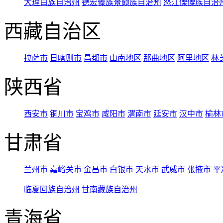
大理白族自治州
德宏傣族景颇族自治州
怒江傈僳族自治
西藏自治区
拉萨市
日喀则市
昌都市
山南地区
那曲地区
阿里地区
林
陕西省
西安市
铜川市
宝鸡市
咸阳市
渭南市
延安市
汉中市
榆林
甘肃省
兰州市
嘉峪关市
金昌市
白银市
天水市
武威市
张掖市
平
临夏回族自治州
甘南藏族自治州
青海省