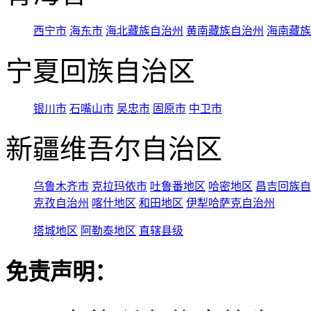
西宁市
海东市
海北藏族自治州
黄南藏族自治州
海南藏族
宁夏回族自治区
银川市
石嘴山市
吴忠市
固原市
中卫市
新疆维吾尔自治区
乌鲁木齐市
克拉玛依市
吐鲁番地区
哈密地区
昌吉回族自
克孜自治州
喀什地区
和田地区
伊犁哈萨克自治州
塔城地区
阿勒泰地区
直辖县级
免责声明：