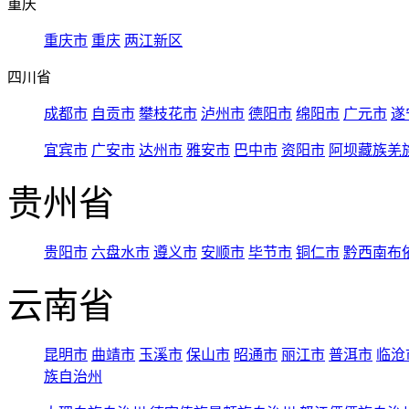
重庆
重庆市
重庆
两江新区
四川省
成都市
自贡市
攀枝花市
泸州市
德阳市
绵阳市
广元市
遂
宜宾市
广安市
达州市
雅安市
巴中市
资阳市
阿坝藏族羌
贵州省
贵阳市
六盘水市
遵义市
安顺市
毕节市
铜仁市
黔西南布
云南省
昆明市
曲靖市
玉溪市
保山市
昭通市
丽江市
普洱市
临沧
族自治州