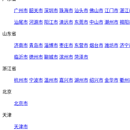
广州市
韶关市
深圳市
珠海市
汕头市
佛山市
江门市
湛江
汕尾市
河源市
阳江市
清远市
东莞市
中山市
潮州市
揭阳
山东省
济南市
青岛市
淄博市
枣庄市
东营市
烟台市
潍坊市
济宁
临沂市
德州市
聊城市
滨州市
菏泽市
浙江省
杭州市
宁波市
温州市
嘉兴市
湖州市
绍兴市
金华市
衢州
北京
北京市
天津
天津市