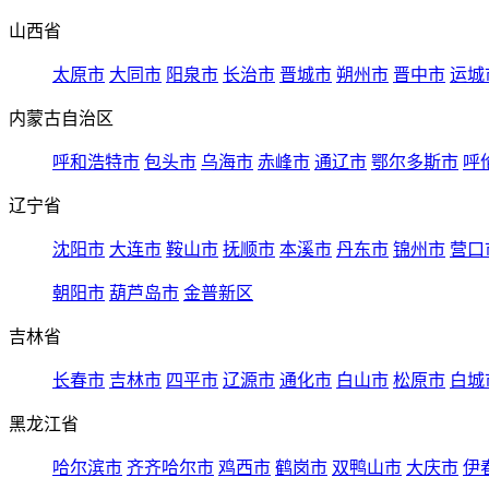
山西省
太原市
大同市
阳泉市
长治市
晋城市
朔州市
晋中市
运城
内蒙古自治区
呼和浩特市
包头市
乌海市
赤峰市
通辽市
鄂尔多斯市
呼
辽宁省
沈阳市
大连市
鞍山市
抚顺市
本溪市
丹东市
锦州市
营口
朝阳市
葫芦岛市
金普新区
吉林省
长春市
吉林市
四平市
辽源市
通化市
白山市
松原市
白城
黑龙江省
哈尔滨市
齐齐哈尔市
鸡西市
鹤岗市
双鸭山市
大庆市
伊