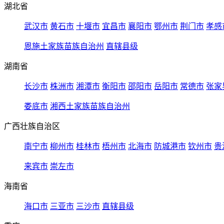
湖北省
武汉市
黄石市
十堰市
宜昌市
襄阳市
鄂州市
荆门市
孝感
恩施土家族苗族自治州
直辖县级
湖南省
长沙市
株洲市
湘潭市
衡阳市
邵阳市
岳阳市
常德市
张家
娄底市
湘西土家族苗族自治州
广西壮族自治区
南宁市
柳州市
桂林市
梧州市
北海市
防城港市
钦州市
贵
来宾市
崇左市
海南省
海口市
三亚市
三沙市
直辖县级