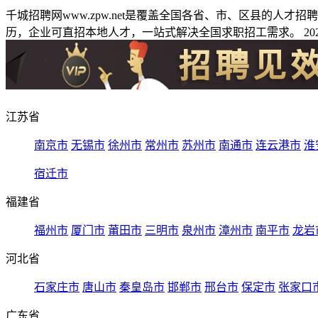
千城招聘网www.zpw.net是覆盖全国各省、市、区县的人
历，企业可直招本地人才，一站式解决全国求职招工需求。 2026
江苏省
南京市
无锡市
徐州市
常州市
苏州市
南通市
连云港市
淮
宿迁市
福建省
福州市
厦门市
莆田市
三明市
泉州市
漳州市
南平市
龙岩
河北省
石家庄市
唐山市
秦皇岛市
邯郸市
邢台市
保定市
张家口
广东省