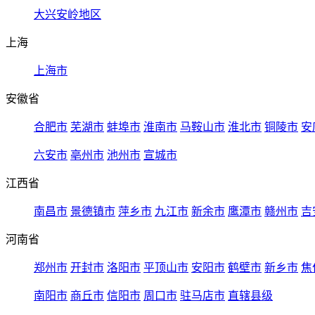
大兴安岭地区
上海
上海市
安徽省
合肥市
芜湖市
蚌埠市
淮南市
马鞍山市
淮北市
铜陵市
安
六安市
亳州市
池州市
宣城市
江西省
南昌市
景德镇市
萍乡市
九江市
新余市
鹰潭市
赣州市
吉
河南省
郑州市
开封市
洛阳市
平顶山市
安阳市
鹤壁市
新乡市
焦
南阳市
商丘市
信阳市
周口市
驻马店市
直辖县级