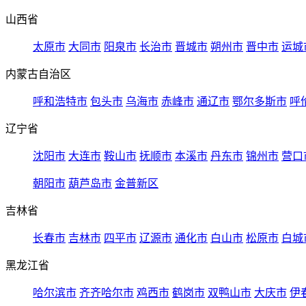
山西省
太原市
大同市
阳泉市
长治市
晋城市
朔州市
晋中市
运城
内蒙古自治区
呼和浩特市
包头市
乌海市
赤峰市
通辽市
鄂尔多斯市
呼
辽宁省
沈阳市
大连市
鞍山市
抚顺市
本溪市
丹东市
锦州市
营口
朝阳市
葫芦岛市
金普新区
吉林省
长春市
吉林市
四平市
辽源市
通化市
白山市
松原市
白城
黑龙江省
哈尔滨市
齐齐哈尔市
鸡西市
鹤岗市
双鸭山市
大庆市
伊