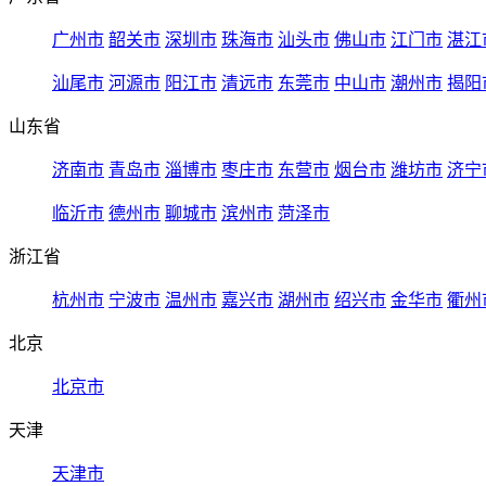
广州市
韶关市
深圳市
珠海市
汕头市
佛山市
江门市
湛江
汕尾市
河源市
阳江市
清远市
东莞市
中山市
潮州市
揭阳
山东省
济南市
青岛市
淄博市
枣庄市
东营市
烟台市
潍坊市
济宁
临沂市
德州市
聊城市
滨州市
菏泽市
浙江省
杭州市
宁波市
温州市
嘉兴市
湖州市
绍兴市
金华市
衢州
北京
北京市
天津
天津市