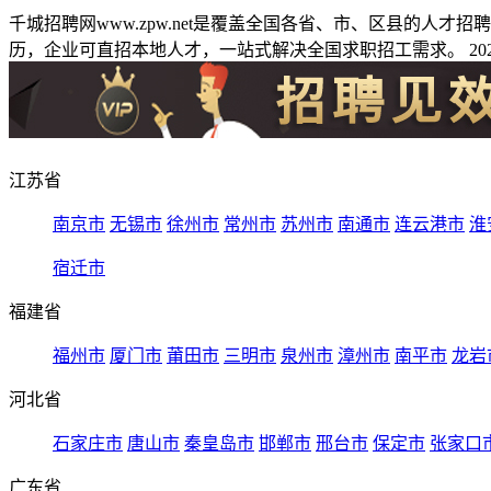
千城招聘网www.zpw.net是覆盖全国各省、市、区县的人
历，企业可直招本地人才，一站式解决全国求职招工需求。 2026
江苏省
南京市
无锡市
徐州市
常州市
苏州市
南通市
连云港市
淮
宿迁市
福建省
福州市
厦门市
莆田市
三明市
泉州市
漳州市
南平市
龙岩
河北省
石家庄市
唐山市
秦皇岛市
邯郸市
邢台市
保定市
张家口
广东省