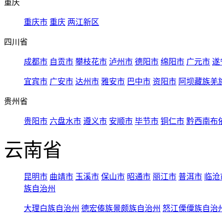
重庆
重庆市
重庆
两江新区
四川省
成都市
自贡市
攀枝花市
泸州市
德阳市
绵阳市
广元市
遂
宜宾市
广安市
达州市
雅安市
巴中市
资阳市
阿坝藏族羌
贵州省
贵阳市
六盘水市
遵义市
安顺市
毕节市
铜仁市
黔西南布
云南省
昆明市
曲靖市
玉溪市
保山市
昭通市
丽江市
普洱市
临沧
族自治州
大理白族自治州
德宏傣族景颇族自治州
怒江傈僳族自治