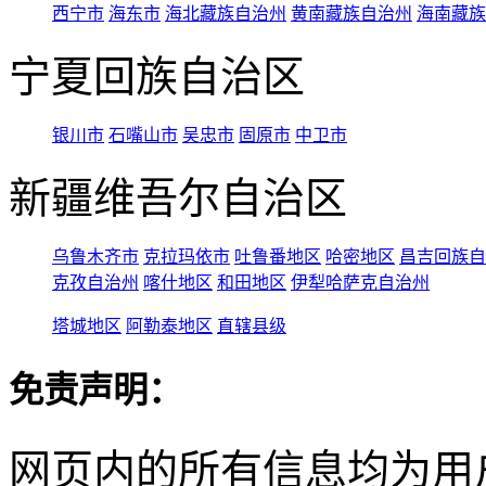
西宁市
海东市
海北藏族自治州
黄南藏族自治州
海南藏族
宁夏回族自治区
银川市
石嘴山市
吴忠市
固原市
中卫市
新疆维吾尔自治区
乌鲁木齐市
克拉玛依市
吐鲁番地区
哈密地区
昌吉回族自
克孜自治州
喀什地区
和田地区
伊犁哈萨克自治州
塔城地区
阿勒泰地区
直辖县级
免责声明：
网页内的所有信息均为用