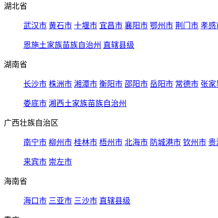
湖北省
武汉市
黄石市
十堰市
宜昌市
襄阳市
鄂州市
荆门市
孝感
恩施土家族苗族自治州
直辖县级
湖南省
长沙市
株洲市
湘潭市
衡阳市
邵阳市
岳阳市
常德市
张家
娄底市
湘西土家族苗族自治州
广西壮族自治区
南宁市
柳州市
桂林市
梧州市
北海市
防城港市
钦州市
贵
来宾市
崇左市
海南省
海口市
三亚市
三沙市
直辖县级