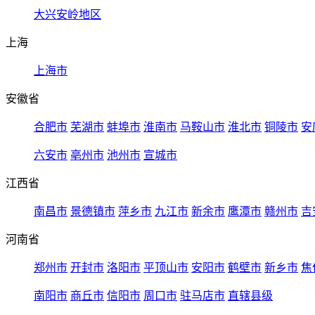
大兴安岭地区
上海
上海市
安徽省
合肥市
芜湖市
蚌埠市
淮南市
马鞍山市
淮北市
铜陵市
安
六安市
亳州市
池州市
宣城市
江西省
南昌市
景德镇市
萍乡市
九江市
新余市
鹰潭市
赣州市
吉
河南省
郑州市
开封市
洛阳市
平顶山市
安阳市
鹤壁市
新乡市
焦
南阳市
商丘市
信阳市
周口市
驻马店市
直辖县级