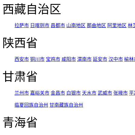
西藏自治区
拉萨市
日喀则市
昌都市
山南地区
那曲地区
阿里地区
林
陕西省
西安市
铜川市
宝鸡市
咸阳市
渭南市
延安市
汉中市
榆林
甘肃省
兰州市
嘉峪关市
金昌市
白银市
天水市
武威市
张掖市
平
临夏回族自治州
甘南藏族自治州
青海省