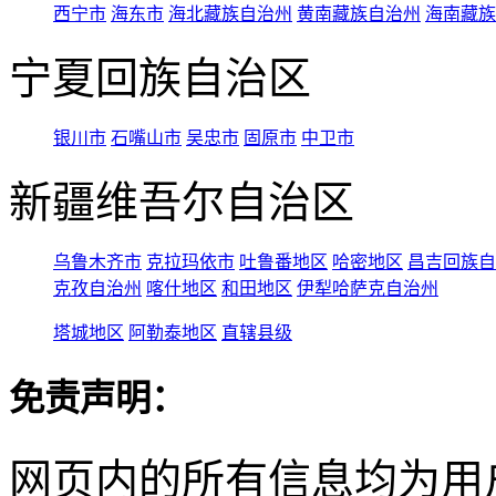
西宁市
海东市
海北藏族自治州
黄南藏族自治州
海南藏族
宁夏回族自治区
银川市
石嘴山市
吴忠市
固原市
中卫市
新疆维吾尔自治区
乌鲁木齐市
克拉玛依市
吐鲁番地区
哈密地区
昌吉回族自
克孜自治州
喀什地区
和田地区
伊犁哈萨克自治州
塔城地区
阿勒泰地区
直辖县级
免责声明：
网页内的所有信息均为用