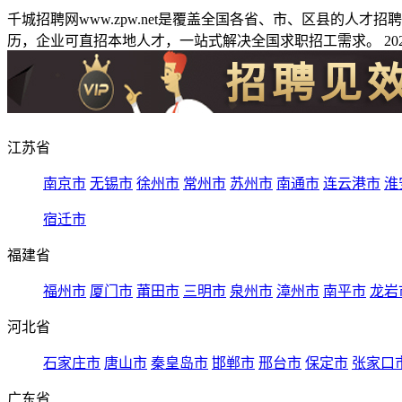
千城招聘网www.zpw.net是覆盖全国各省、市、区县的人
历，企业可直招本地人才，一站式解决全国求职招工需求。 2026
江苏省
南京市
无锡市
徐州市
常州市
苏州市
南通市
连云港市
淮
宿迁市
福建省
福州市
厦门市
莆田市
三明市
泉州市
漳州市
南平市
龙岩
河北省
石家庄市
唐山市
秦皇岛市
邯郸市
邢台市
保定市
张家口
广东省