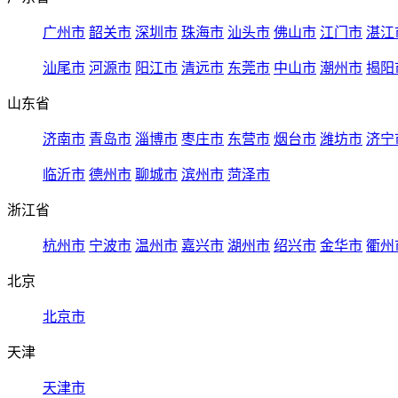
广州市
韶关市
深圳市
珠海市
汕头市
佛山市
江门市
湛江
汕尾市
河源市
阳江市
清远市
东莞市
中山市
潮州市
揭阳
山东省
济南市
青岛市
淄博市
枣庄市
东营市
烟台市
潍坊市
济宁
临沂市
德州市
聊城市
滨州市
菏泽市
浙江省
杭州市
宁波市
温州市
嘉兴市
湖州市
绍兴市
金华市
衢州
北京
北京市
天津
天津市