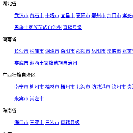
湖北省
武汉市
黄石市
十堰市
宜昌市
襄阳市
鄂州市
荆门市
孝感
恩施土家族苗族自治州
直辖县级
湖南省
长沙市
株洲市
湘潭市
衡阳市
邵阳市
岳阳市
常德市
张家
娄底市
湘西土家族苗族自治州
广西壮族自治区
南宁市
柳州市
桂林市
梧州市
北海市
防城港市
钦州市
贵
来宾市
崇左市
海南省
海口市
三亚市
三沙市
直辖县级