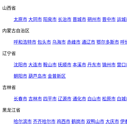
山西省
太原市
大同市
阳泉市
长治市
晋城市
朔州市
晋中市
运城
内蒙古自治区
呼和浩特市
包头市
乌海市
赤峰市
通辽市
鄂尔多斯市
呼
辽宁省
沈阳市
大连市
鞍山市
抚顺市
本溪市
丹东市
锦州市
营口
朝阳市
葫芦岛市
金普新区
吉林省
长春市
吉林市
四平市
辽源市
通化市
白山市
松原市
白城
黑龙江省
哈尔滨市
齐齐哈尔市
鸡西市
鹤岗市
双鸭山市
大庆市
伊