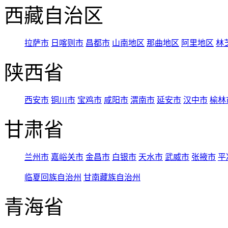
西藏自治区
拉萨市
日喀则市
昌都市
山南地区
那曲地区
阿里地区
林
陕西省
西安市
铜川市
宝鸡市
咸阳市
渭南市
延安市
汉中市
榆林
甘肃省
兰州市
嘉峪关市
金昌市
白银市
天水市
武威市
张掖市
平
临夏回族自治州
甘南藏族自治州
青海省