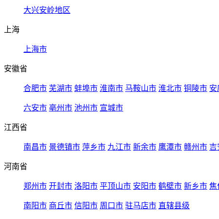
大兴安岭地区
上海
上海市
安徽省
合肥市
芜湖市
蚌埠市
淮南市
马鞍山市
淮北市
铜陵市
安
六安市
亳州市
池州市
宣城市
江西省
南昌市
景德镇市
萍乡市
九江市
新余市
鹰潭市
赣州市
吉
河南省
郑州市
开封市
洛阳市
平顶山市
安阳市
鹤壁市
新乡市
焦
南阳市
商丘市
信阳市
周口市
驻马店市
直辖县级